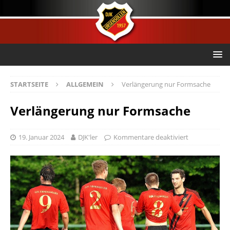
STARTSEITE
ALLGEMEIN
Verlängerung nur Formsache
Verlängerung nur Formsache
19. Januar 2024
DJK'ler
Kommentare deaktiviert