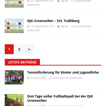
26. September 2017
DJK'ler
Kommentare
deaktiviert
DJK Ursensollen – SVL Traßlberg
19. September 2017
DJK'ler
Kommentare
deaktiviert
1
2
»
LETZTE BEITRÄGE
Tennisförderung für Kinder und Jugendliche
23. Juni 2026
Kommentare deaktiviert
Drei Tage voller Fußballspaß bei der DJK
Ursensollen
23. Juni 2026
Kommentare deaktiviert