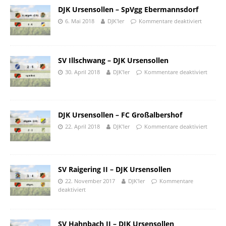
DJK Ursensollen – SpVgg Ebermannsdorf
6. Mai 2018
DJK'ler
Kommentare deaktiviert
SV Illschwang – DJK Ursensollen
30. April 2018
DJK'ler
Kommentare deaktiviert
DJK Ursensollen – FC Großalbershof
22. April 2018
DJK'ler
Kommentare deaktiviert
SV Raigering II – DJK Ursensollen
22. November 2017
DJK'ler
Kommentare
deaktiviert
SV Hahnbach II – DJK Ursensollen